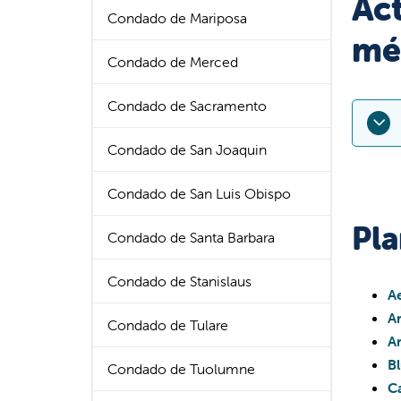
Ac
Condado de Mariposa
mé
Condado de Merced
Condado de Sacramento
Condado de San Joaquin
A par
Condado de San Luis Obispo
Valle
Pl
Lame
Condado de Santa Barbara
Valle
Condado de Stanislaus
A
A
Condado de Tulare
A
B
Condado de Tuolumne
Los s
C