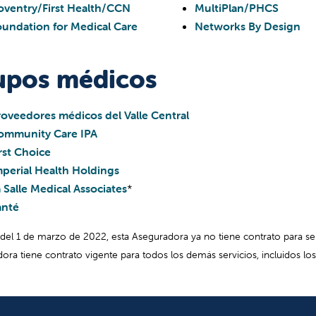
o y Merced; así como los servicios especializados brindados e
oventry/First Health/CCN
MultiPlan/PHCS
sfield, Pelandale Specialty Care Center en Modesto, Akers Speci
oundation for Medical Care
Networks By Design
 Center en Fresno y Centro de Cuidados Especializados Templ
nuar hasta el 9 de octubre de 2023. Después del 9 de octubre d
upos médicos
edores de Valley Children's estarán fuera de la red para los pac
nte este tiempo de transición, nuestros pacientes siguen sien
roveedores médicos del Valle Central
n serio esta responsabilidad, así como la necesidad de evitar s
ommunity Care IPA
ciones de tensión significativas. Trabajamos diligentemente co
rst Choice
an una transición completa de la atención. Mientras tanto, l
mperial Health Holdings
 Salle Medical Associates
Compruebe su cobertura.
*
Si recibió atención de un proveedo
anté
Hospital, es posible que tenga derecho a conservar a su prov
determinado a través de la continuidad de cuidados. Puede c
r del 1 de marzo de 2022, esta Aseguradora ya no tiene contrato para ser
respuestas a preguntas sobre su cobertura de seguro y su a
ora tiene contrato vigente para todos los demás servicios, incluidos los
con Cigna llamando al número de teléfono que figura en el reve
Comuníquese con su PCP o con Cigna para obtener remision
paciente no sea elegible para la continuidad de cuidados, c