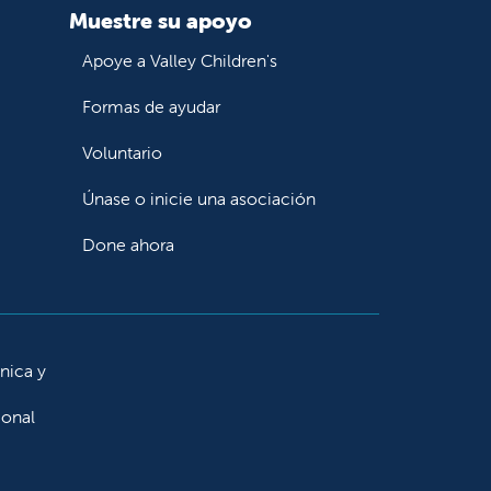
ed de Cigna.
Muestre su apoyo
ias.
Los pacientes siempre tendrán acceso a
ndependientemente de la cobertura del seguro.
Apoye a Valley Children's
nto de Urgencias más cercano o llame al 911.
Formas de ayudar
guna pregunta, llámenos de lunes a viernes
Voluntario
electrónico a
ContactUs@valleychildrens.org
.
Únase o inicie una asociación
Done ahora
ínica y
ional