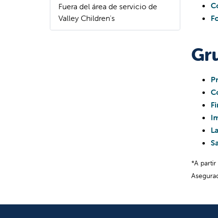
Fresn
C
Fuera del área de servicio de
Baker
Valley Children's
F
Care
conti
Gr
prove
Dura
P
muy e
C
situa
Fi
recib
I
La
S
*A parti
Asegurad