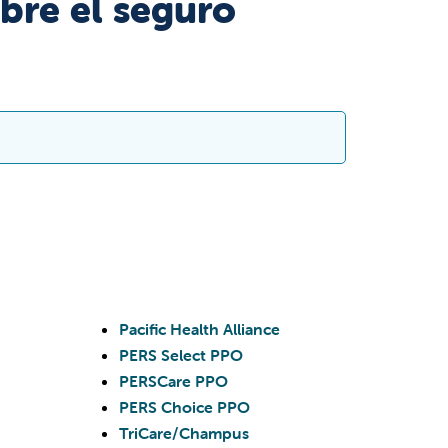
bre el seguro
orma parte de la red de Cigna.
ara renovar el contrato de seguro con Cigna.
ia, a partir del 15 de agosto de 2023,
de Cigna en los siguientes sitios de atención:
Pacific Health Alliance
PERS Select PPO
PERSCare PPO
PERS Choice PPO
de Valley Children's en Bakersfield, Clovis,
TriCare/Champus