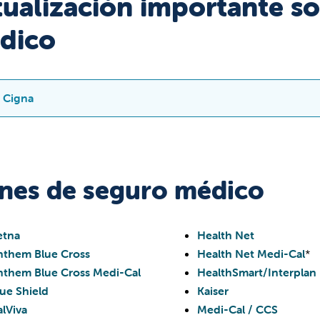
tualización importante so
dico
Cigna
tir del 15 de agosto de 2023, Valley Children's Hospital ya no f
y Children's Hospital estuvo trabajando durante varios meses p
anes de seguro médico
ntablemente, no pudimos llegar a un acuerdo. Como consecuenc
y Children's no podrá prestar servicios contratados a pacientes 
etna
Valley Children's Hospital en Madera
Health Net
nthem Blue Cross
Charlie Mitchell Children's Center en Madera
Health Net Medi-Cal
*
nthem Blue Cross Medi-Cal
Olivewood Specialty Care Center en Merced
HealthSmart/Interplan
lue Shield
Kaiser
ervicios en cualquiera de los consultorios de atención primaria 
alViva
Medi-Cal / CCS