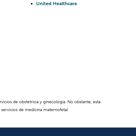
n Eagle Oaks Specialty Care Center en
United Healthcare
alty Care Center en Visalia y Spruce Specialty
eton en el condado de San Luis Obispo pueden
e 2023, todos los sitios de atención y
ientes de Cigna.
do nuestra máxima prioridad. Nos tomamos
ometer a las familias de los pacientes a
n Cigna para garantizar que nuestros pacientes
e recomendamos que:
r de atención médica de Valley Children's
eedor durante un período de tiempo
omunicarse con su plan para obtener
vicios de obstetricia y ginecología. No obstante, esta
cceso a proveedores médicos. Comuníquese
 servicios de medicina maternofetal.
rso de su tarjeta del seguro.
es dentro de la red.
En caso de que el
omuníquese con su médico de atención