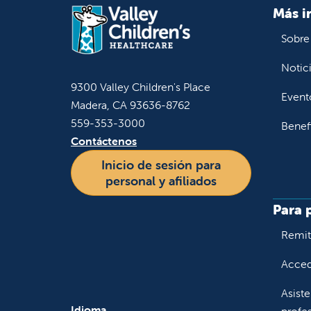
Más i
Sobre
Notic
Graci
9300 Valley Children's Place
Event
entre
Madera, CA 93636-8762
559-353-3000
Benef
Contáctenos
Inicio de sesión para
personal y afiliados
Para 
Remiti
Accede
Asiste
Idioma