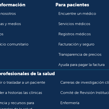
primaria o con Cigna para solicitar una remisión dentro de la r
nformación
Para pacientes
En caso de emergencia, consulte al Departamento de Urgenc
los servicios de emergencia del Valley Children's Hospital, i
 nosotros
Encuentre un médico
Si su hijo tiene una emergencia médica, llévelo al Departame
ias y medios
Servicios médicos
as por su apoyo durante este período de transición. Si tiene al
os
Registros médicos
 las 8 a.m. y las 5 p.m. al
559-353-7028
o envíenos un correo 
icio comunitario
Facturación y seguro
Transparencia de precios
Ayuda para pagar la factura
profesionales de la salud
r o trasladar a un paciente
Carreras de investigación cl
r a historias las clínicas
Comité de Revisión Instituc
ncia y recursos para
Enfermería