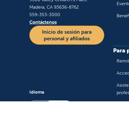
Event
Madera, CA 93636-8762
559-353-3000
Benef
Contáctenos
Graci
Inicio de sesión para
entre
personal y afiliados
Para 
Remiti
Accede
Asiste
Idioma
profes
Educa
Inglés
Español