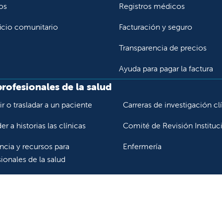
En caso de emergencia, consulte al Departamento de Urgenc
os
Registros médicos
los servicios de emergencia del Valley Children's Hospital, i
icio comunitario
Facturación y seguro
Si su hijo tiene una emergencia médica, llévelo al Departame
Transparencia de precios
as por su apoyo durante este período de transición. Si tiene al
 las 8 a.m. y las 5 p.m. al
559-353-7028
o envíenos un correo 
Ayuda para pagar la factura
profesionales de la salud
r o trasladar a un paciente
Carreras de investigación cl
r a historias las clínicas
Comité de Revisión Instituc
ncia y recursos para
Enfermería
ionales de la salud
ción y capacitación médica