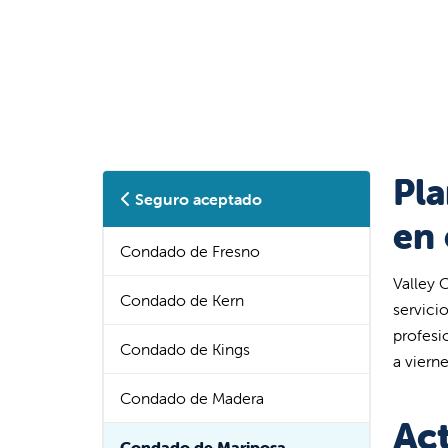
Pla
Seguro aceptado
en 
Condado de Fresno
Valley 
Condado de Kern
servici
profesi
Condado de Kings
a viern
Condado de Madera
Ac
Condado de Mariposa