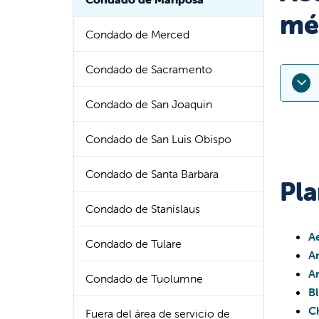
mé
Condado de Merced
Condado de Sacramento
Condado de San Joaquin
A par
Condado de San Luis Obispo
Valle
Lame
Condado de Santa Barbara
Pl
Valle
Condado de Stanislaus
A
Condado de Tulare
A
A
Condado de Tuolumne
Los s
B
Fresn
C
Fuera del área de servicio de