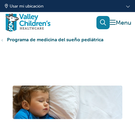
Usar mi ubicación
mostrar
buscar
Programa de medicina del sueño pediátrica