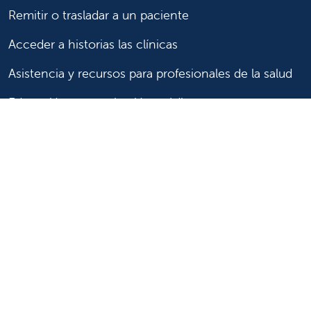
Remitir o trasladar a un paciente
Acceder a historias las clínicas
Asistencia y recursos para profesionales de la salud
Educación y capacitación médica
Carreras de investigación clínica y
Comité de Revisión Institucional
Enfermería
Síganos
Síganos en X
Síganos en Facebook
Síganos en Insta
Síganos en Li
Síganos en
en
YouTube