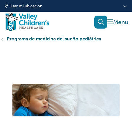
Usar mi ubicación
mostrar
buscar
Programa de medicina del sueño pediátrica