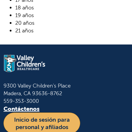
18 años
19 años
20 años
21 años
9300 Valley Children's Place
Madera, CA 93636-8762
559-353-3000
Contáctenos
Inicio de sesión para
personal y afiliados