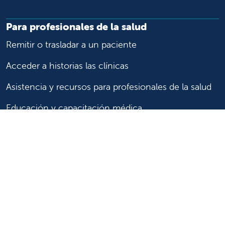
Para profesionales de la salud
Remitir o trasladar a un paciente
Acceder a historias las clínicas
Asistencia y recursos para profesionales de la salud
Educación y capacitación médica
Carreras de investigación clínica y
Comité de Revisión Institucional
Enfermería
Síganos
Síganos en X
Síganos en Facebook
Síganos en Insta
Síganos en Li
Síganos en
en