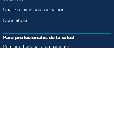
Únase o inicie una asociación
Done ahora
Para profesionales de la salud
Remitir o trasladar a un paciente
Acceder a historias las clínicas
Asistencia y recursos para profesionales de la salud
Educación y capacitación médica
Carreras de investigación clínica y
Comité de Revisión Institucional
Enfermería