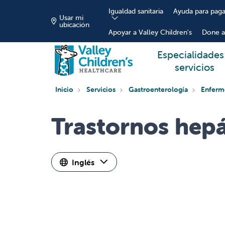
Igualdad sanitaria
Ayuda para paga
Usar mi
ubicación
Apoyar a Valley Children's
Done a
Especialidades
servicios
Inicio
Servicios
Gastroenterología
Enferm
Trastornos hepá
Inglés