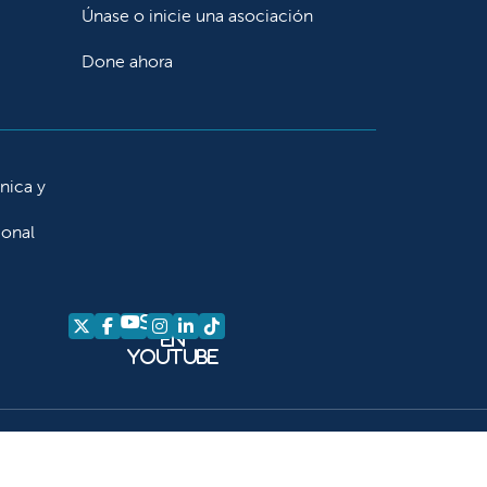
Únase o inicie una asociación
Done ahora
ínica y
ional
Síganos
Síganos en X
Síganos en Facebook
Síganos en Instagram
Síganos en LinkedIn
Síganos en TikTok
en
YouTube
am
kedIn
 TikTok