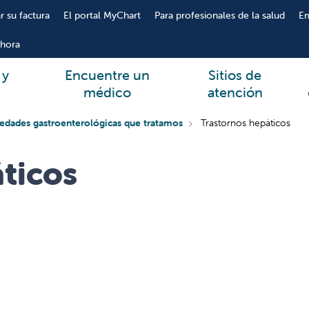
r su factura
El portal MyChart
Para profesionales de la salud
E
hora
 y
Encuentre un
Sitios de
médico
atención
edades gastroenterológicas que tratamos
Trastornos hepáticos
ticos