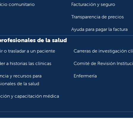
icio comunitario
Facturación y seguro
Transparencia de precios
Ayuda para pagar la factura
profesionales de la salud
r o trasladar a un paciente
Carreras de investigación cl
r a historias las clínicas
Comité de Revisión Instituc
ncia y recursos para
Enfermería
ionales de la salud
ción y capacitación médica
Síganos en Instagr
Síganos en Lin
Síganos en
 YouTube