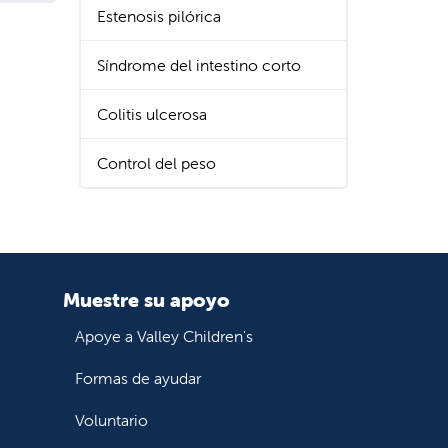
Estenosis pilórica
Síndrome del intestino corto
Colitis ulcerosa
Control del peso
Muestre su apoyo
Apoye a Valley Children's
Formas de ayudar
Voluntario