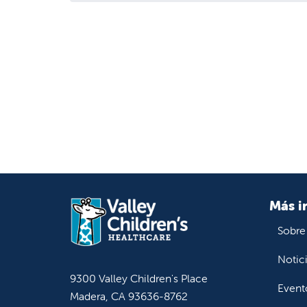
Más i
Sobre
Notic
9300 Valley Children's Place
Event
Madera, CA 93636-8762