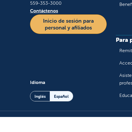
559-353-3000
Benef
Contáctenos
Inicio de sesión para
personal y afiliados
Para 
Remiti
Accede
Asiste
Idioma
profes
Educa
Inglés
Español
Síganos en X
Síganos en Facebook
Síganos en