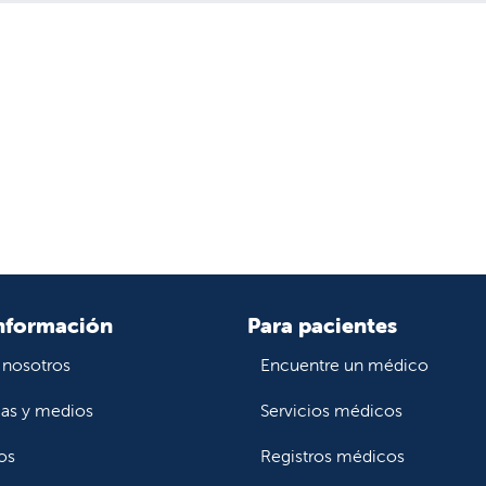
nformación
Para pacientes
 nosotros
Encuentre un médico
ias y medios
Servicios médicos
os
Registros médicos