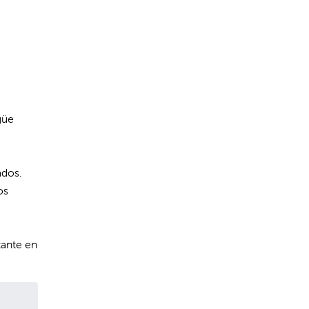
güe
ados.
os
tante en