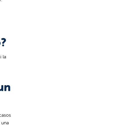
o?
i la
un
casos
á una