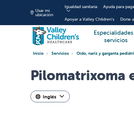
Igualdad sanitaria
Ayuda para paga
Usar mi
ubicación
Apoyar a Valley Children's
Done a
Especialidades
servicios
Inicio
Servicios
Oído, nariz y garganta pediátr
Pilomatrixoma 
Inglés