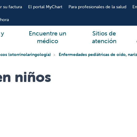
r su factura
El portal MyChart
Para profesionales de la salud
E
hora
 y
Encuentre un
Sitios de
médico
atención
icos (otorrinolaringología)
Enfermedades pediátricas de oído, nari
en niños