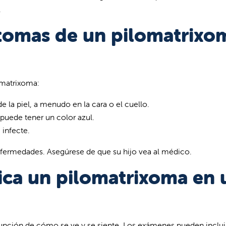
.
ntomas de un pilomatrixo
omatrixoma:
 la piel, a menudo en la cara o el cuello.
 puede tener un color azul.
 infecte.
nfermedades. Asegúrese de que su hijo vea al médico.
ica un pilomatrixoma en 
nción de cómo se ve y se siente. Los exámenes pueden inclui