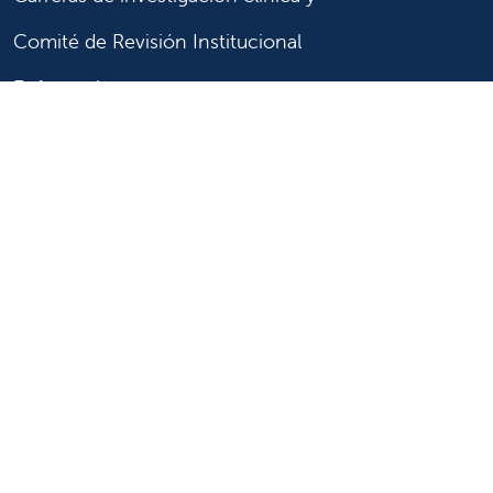
Comité de Revisión Institucional
Enfermería
Síganos
Síganos en X
Síganos en Facebook
Síganos en Insta
Síganos en Li
Síganos en
en
YouTube
Síganos en X
Síganos en Facebook
Síganos en
YouTube
Síganos en Instagram
Síganos en LinkedIn
Síganos en TikTok