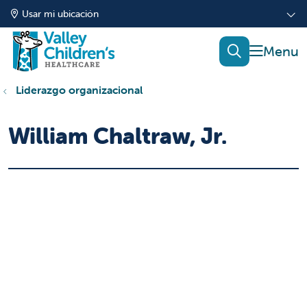
Usar mi ubicación
mostrar
buscar
Liderazgo organizacional
William Chaltraw, Jr.