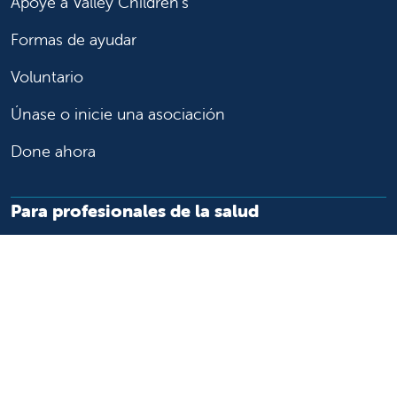
Apoye a Valley Children's
Formas de ayudar
Voluntario
Únase o inicie una asociación
Done ahora
Para profesionales de la salud
Remitir o trasladar a un paciente
Acceder a historias las clínicas
Asistencia y recursos para profesionales de la salud
Educación y capacitación médica
Carreras de investigación clínica y