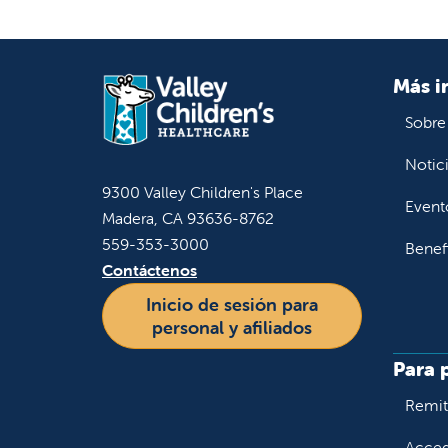
Más i
Sobre
Notic
9300 Valley Children's Place
Event
Madera, CA 93636-8762
559-353-3000
Benef
Contáctenos
Inicio de sesión para
personal y afiliados
Para 
Remiti
Accede