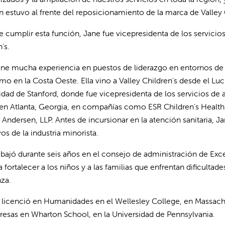
 estuvo al frente del reposicionamiento de la marca de Valley C
e cumplir esta función, Jane fue vicepresidenta de los servici
's.
ene mucha experiencia en puestos de liderazgo en entornos de a
mo en la Costa Oeste. Ella vino a Valley Children's desde el Luci
idad de Stanford, donde fue vicepresidenta de los servicios de
 en Atlanta, Georgia, en compañías como ESR Children's Health 
r Andersen, LLP. Antes de incursionar en la atención sanitaria,
os de la industria minorista.
abajó durante seis años en el consejo de administración de Exc
a fortalecer a los niños y a las familias que enfrentan dificulta
nza.
 licenció en Humanidades en el Wellesley College, en Massachu
esas en Wharton School, en la Universidad de Pennsylvania.