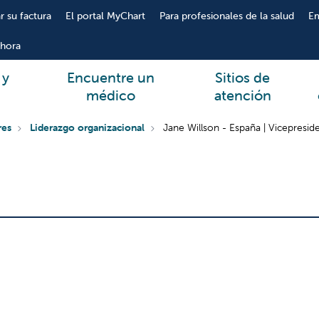
r su factura
El portal MyChart
Para profesionales de la salud
E
hora
 y
Encuentre un
Sitios de
médico
atención
res
Liderazgo organizacional
Jane Willson - España | Vicepreside