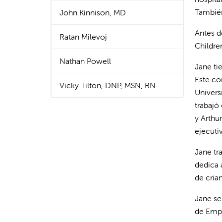
También
John Kinnison, MD
Antes d
Ratan Milevoj
Children
Nathan Powell
Jane ti
Este co
Vicky Tilton, DNP, MSN, RN
Univers
trabajó
y Arthu
ejecutiv
Jane tr
dedica 
de cria
Jane se
de Empr