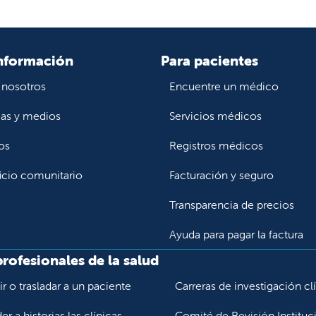
nformación
Para pacientes
 nosotros
Encuentre un médico
ias y medios
Servicios médicos
os
Registros médicos
icio comunitario
Facturación y seguro
Transparencia de precios
Ayuda para pagar la factura
profesionales de la salud
r o trasladar a un paciente
Carreras de investigación cl
r a historias las clínicas
Comité de Revisión Instituc