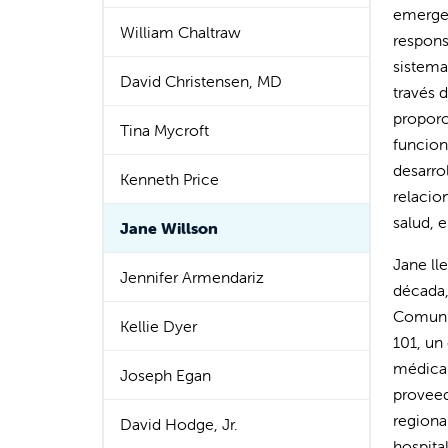
emergen
William Chaltraw
respons
sistema 
David Christensen, MD
través d
proporc
Tina Mycroft
funcion
desarro
Kenneth Price
relacio
salud, 
Jane Willson
Jane ll
Jennifer Armendariz
década,
Comunic
Kellie Dyer
101, un
médica 
Joseph Egan
proveed
regiona
David Hodge, Jr.
hospita