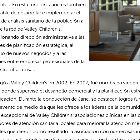
tes. En esta función, Jane es también
able de desarrollar e implementar el
de análisis sanitario de la población a
e la red de Valley Children's,
ionando dirección administrativa a las
es de planificación estratégica, al
llo de nuevos negocios y a las
nes entre empresas profesionales de la
entre otras cosas.
egó a Valley Children's en 2002. En 2007, fue nombrada vicepre
 donde supervisó el desarrollo comercial y la planificación est
ación. Durante la conducción de Jane, se destacan logros fun
 evento de medio día que les ofrece a los líderes de la comunid
excepcional de Valley Children's; asociaciones clínicas en las 
ores de atención sanitaria locales para mejorar la atención méd
les que dieron como resultado la asociación con numerosas ins
lizados y la ampliación de nuestros servicios en toda la región;