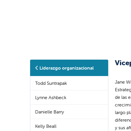
Vice
Liderazgo organizacional
Jane Wi
Todd Suntrapak
Estrate
de las e
Lynne Ashbeck
crecimi
Danielle Barry
largo p
diferen
Kelly Beall
y sus a