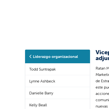
Vice
Liderazgo organizacional
adju
Ratan M
Todd Suntrapak
Marketi
de Estr
Lynne Ashbeck
este pu
Danielle Barry
accione
comunic
Kelly Beall
nuevas 