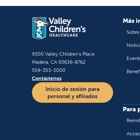
Más i
Sobre
Notic
9300 Valley Children's Place
Event
Madera, CA 93636-8762
559-353-3000
Benef
Contáctenos
Inicio de sesión para
personal y afiliados
Para 
Remiti
Accede