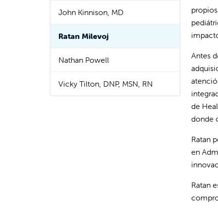
propios
John Kinnison, MD
pediátr
impacto
Ratan Milevoj
Antes d
Nathan Powell
adquisi
atención
Vicky Tilton, DNP, MSN, RN
integra
de Heal
donde c
Ratan p
en Admi
innovac
Ratan e
comprom