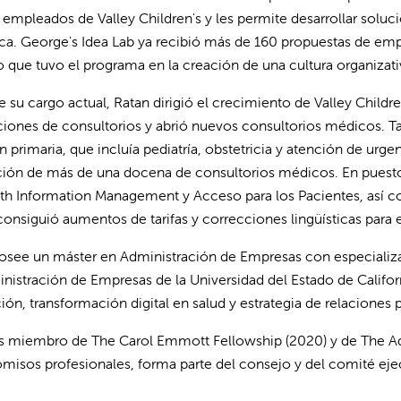
 empleados de Valley Children's y les permite desarrollar soluc
ica. George's Idea Lab ya recibió más de 160 propuestas de emp
 que tuvo el programa en la creación de una cultura organizativ
e su cargo actual, Ratan dirigió el crecimiento de Valley Childr
ciones de consultorios y abrió nuevos consultorios médicos. Ta
 primaria, que incluía pediatría, obstetricia y atención de urgen
ción de más de una docena de consultorios médicos. En puestos
th Information Management y Acceso para los Pacientes, así c
onsiguió aumentos de tarifas y correcciones lingüísticas para el 
osee un máster en Administración de Empresas con especializac
nistración de Empresas de la Universidad del Estado de Califor
ión, transformación digital en salud y estrategia de relaciones 
s miembro de The Carol Emmott Fellowship (2020) y de The Ad
isos profesionales, forma parte del consejo y del comité eje