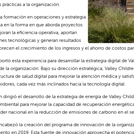
 prácticas a la organización.
da formación en operaciones y estrategia
eja en la forma en que aborda proyectos
oran la eficiencia operativa, aportan
nes tecnológicas y generan resultados
orecen el crecimiento de los ingresos y el ahorro de costos par
ortó esta experiencia para desarrollar la estrategia digital de Va
" de la organización. Bajo su dirección estratégica, Valley Child
tructura de salud digital para mejorar la atención médica y sati
dores, cada vez más inclinados hacia la tecnología digital.
 dirigió el desarrollo de la estrategia de energía de Valley Child
biental para mejorar la capacidad de recuperación energética d
der nacional en la reducción de emisiones de carbono en el sec
ncabezó la creación del programa de innovación de la organizac
ento en 2019. Esta fuente de innovación aprovecha el potencia