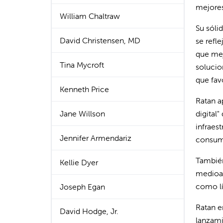
mejores
William Chaltraw
Su sóli
David Christensen, MD
se refl
que mej
Tina Mycroft
solucio
que fav
Kenneth Price
Ratan ap
Jane Willson
digital
infraes
Jennifer Armendariz
consumi
También
Kellie Dyer
medioam
como lí
Joseph Egan
Ratan e
David Hodge, Jr.
lanzami