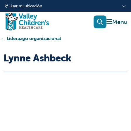
Usar mi ubicación
mostrar
buscar
Liderazgo organizacional
Lynne Ashbeck