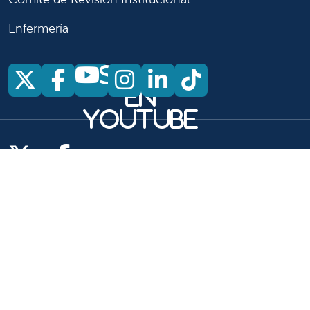
Enfermería
Síganos
Síganos en X
Síganos en Facebook
Síganos en Insta
Síganos en Li
Síganos en
en
YouTube
Síganos en X
Síganos en Facebook
Síganos en
YouTube
Síganos en Instagram
Síganos en LinkedIn
Síganos en TikTok
Copyright 2026 Valley Children's Healthcare