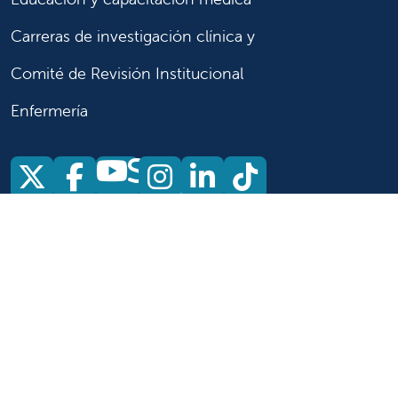
Carreras de investigación clínica y
Comité de Revisión Institucional
Enfermería
Síganos
Síganos en X
Síganos en Facebook
Síganos en Insta
Síganos en Li
Síganos en
en
YouTube
Síganos en X
Síganos en Facebook
Síganos en
YouTube
Síganos en Instagram
Síganos en LinkedIn
Síganos en TikTok