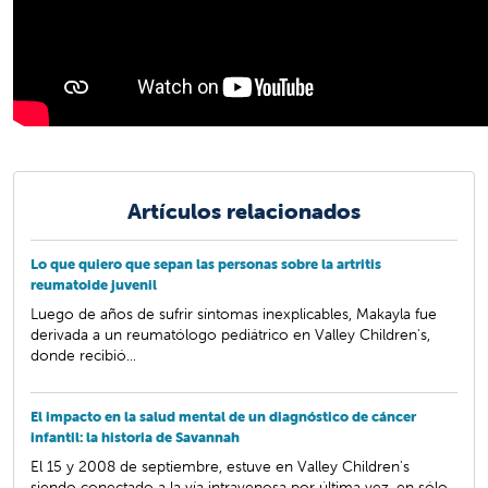
Artículos relacionados
Lo que quiero que sepan las personas sobre la artritis
reumatoide juvenil
Luego de años de sufrir síntomas inexplicables, Makayla fue
derivada a un reumatólogo pediátrico en Valley Children's,
donde recibió...
El impacto en la salud mental de un diagnóstico de cáncer
infantil: la historia de Savannah
El 15 y 2008 de septiembre, estuve en Valley Children's
siendo conectado a la vía intravenosa por última vez, en sólo...