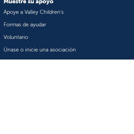
Muestre su apoyo
Apoye a Valley Children's
Formas de ayudar
Voluntario
Únase o inicie una asociación
Done ahora
Para profesionales de la salud
Remitir o trasladar a un paciente
Acceder a historias las clínicas
Asistencia y recursos para profesionales de la salud
Educación y capacitación médica