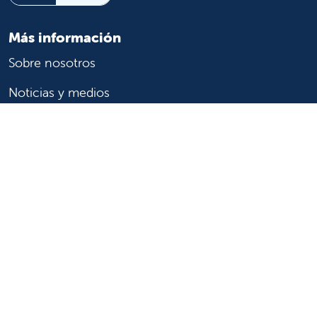
Más información
Sobre nosotros
Noticias y medios
Eventos
Beneficio comunitario
Para pacientes
Encuentre un médico
Servicios médicos
Registros médicos
Facturación y seguro