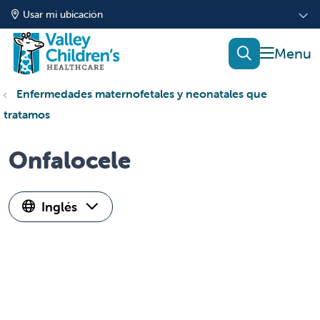
Usar mi ubicación
mostrar
buscar
Enfermedades maternofetales y neonatales que
tratamos
Onfalocele
Inglés