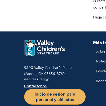
durante
convert
Haga c
Más i
Sobre
Notic
9300 Valley Children's Place
Event
Madera, CA 93636-8762
559-353-3000
Benef
Contáctenos
Inicio de sesión para
personal y afiliados