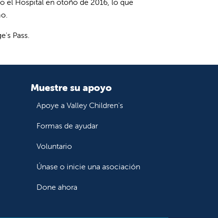
do el Hospital en otoño de 2016, lo que
mo.
e's Pass.
Muestre su apoyo
Apoye a Valley Children's
Formas de ayudar
Voluntario
Únase o inicie una asociación
Done ahora