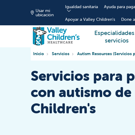
Igualdad sanitaria
Ayuda para paga
Usar mi
ubicación
Apoyar a Valley Children's
Done a
Especialidades
servicios
Inicio
Servicios
Autism Resources (Servicios 
Servicios para 
con autismo de 
Children's