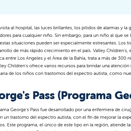
isita al hospital, las luces brillantes, los pitidos de alarmas y 
ores para cualquier niño. Sin embargo, para un niño al que se 
, estas situaciones pueden ser especialmente estresantes. Los tr
arrollo de más rápido crecimiento en el país. Valley Children's,
ica entre Los Angeles y el Área de la Bahía, trata a más de 300 
lley Children's ofrece varios recursos para brindar una atención 
laria de los niños con trastornos del espectro autista, como n
orge's Pass (Programa Geo
rama George's Pass fue desarrollado por una enfermera de cirug
n un trastorno del espectro autista, con el fin de mejorar la exp
nos. Este programa, el único de este tipo en la región, atiende l