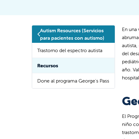
En una v
Autism Resources (Servicios
abrumad
para pacientes con autismo)
autista
Trastorno del espectro autista
del des
pediátr
Recursos
año. Va
hospita
Done al programa George's Pass
Ge
El Prog
niño co
trastor