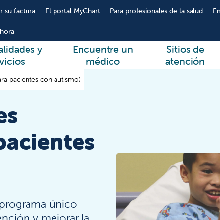
r su factura
El portal MyChart
Para profesionales de la salud
E
hora
alidades y
Encuentre un
Sitios de
vicios
médico
atención
ara pacientes con autismo)
es
pacientes
 programa único
ención y mejorar la