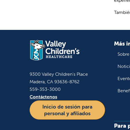
También
Más i
Sobre
Notic
9300 Valley Children's Place
Event
Madera, CA 93636-8762
559-353-3000
Benef
Contáctenos
Inicio de sesión para
personal y afiliados
Para 