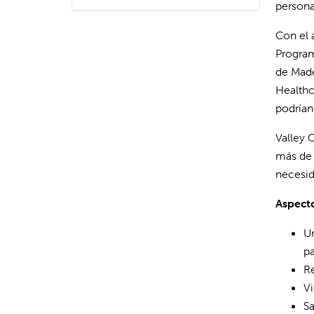
persona
Con el 
Program
de Made
Healthc
podrían
Valley C
más de 
necesid
Aspect
Un
pa
Re
Vi
Sa