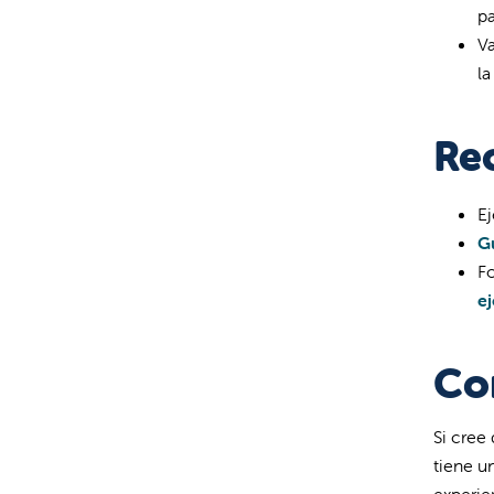
pa
Va
la
Re
Ej
Gu
Fo
e
Co
Si cree
tiene u
experie