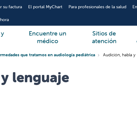
r su factura
El portal MyChart
Para profesionales de la salud
E
hora
 y
Encuentre un
Sitios de
médico
atención
rmedades que tratamos en audiología pediátrica
Audición, habla y
 y lenguaje