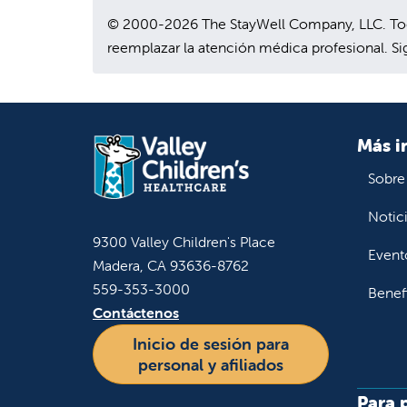
© 2000-2026 The StayWell Company, LLC. Todo
reemplazar la atención médica profesional. Sig
Más i
Sobre
Notic
9300 Valley Children's Place
Event
Madera, CA 93636-8762
559-353-3000
Benef
Contáctenos
Inicio de sesión para
personal y afiliados
Para 