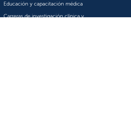
Educación y capacitación médica
Carreras de investigación clínica y
Comité de Revisión Institucional
Enfermería
Síganos
Síganos en X
Síganos en Facebook
Síganos en Insta
Síganos en Li
Síganos en
en
YouTube
Síganos en X
Síganos en Facebook
Síganos en
YouTube
Síganos en Instagram
Síganos en LinkedIn
Síganos en TikTok