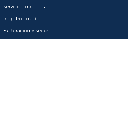
Servicios médicos
Registros médicos
Facturación y seguro
Transparencia de precios
Ayuda para pagar la factura
Muestre su apoyo
Apoye a Valley Children's
Formas de ayudar
Voluntario
Únase o inicie una asociación