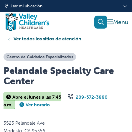
Usar mi ubicación
mostrar
buscar
Ver todos los sitios de atención
Centro de Cuidados Especializados
Pelandale Specialty Care
Center
Abre el lunes a las 7:45
209-572-3880
a.m.
Ver horario
3525 Pelandale Ave
Modesto
,
CA
95356