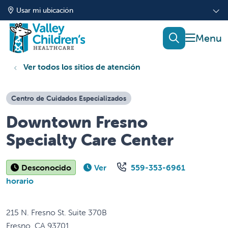
Usar mi ubicación
mostrar
buscar
Ver todos los sitios de atención
Centro de Cuidados Especializados
Downtown Fresno
Specialty Care Center
Desconocido
Ver
559-353-6961
horario
215 N. Fresno St. Suite 370B
Fresno
,
CA
93701