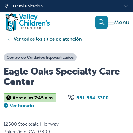
Usar mi ubicación
mostrar
buscar
Ver todos los sitios de atención
Centro de Cuidados Especializados
Eagle Oaks Specialty Care
Center
Abre a las 7:45 a.m.
661-564-3300
Ver horario
12500 Stockdale Highway
Bakersfield
,
CA
93309