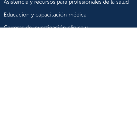
Asistencia y recursos para profesionales de la salud
Educación y capacitación médica
Carreras de investigación clínica y
Comité de Revisión Institucional
Enfermería
Síganos
Síganos en X
Síganos en Facebook
Síganos en Insta
Síganos en Li
Síganos en
en
YouTube
Síganos en X
Síganos en Facebook
Síganos en
YouTube