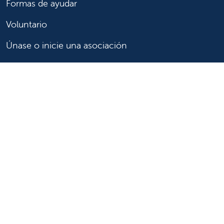
Formas de ayudar
Voluntario
Únase o inicie una asociación
Done ahora
Para profesionales de la salud
Remitir o trasladar a un paciente
Acceder a historias las clínicas
Asistencia y recursos para profesionales de la salud
Educación y capacitación médica
Carreras de investigación clínica y
Comité de Revisión Institucional