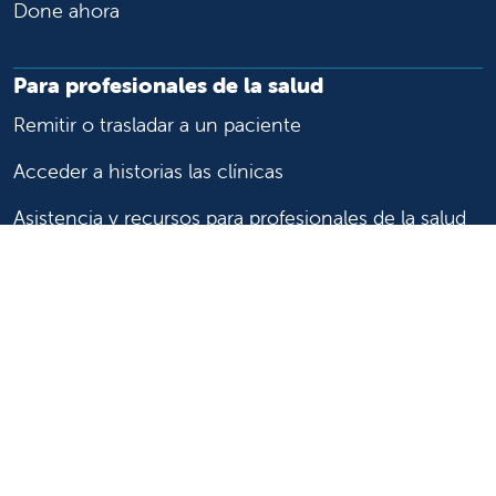
Done ahora
Para profesionales de la salud
Remitir o trasladar a un paciente
Acceder a historias las clínicas
Asistencia y recursos para profesionales de la salud
Educación y capacitación médica
Carreras de investigación clínica y
Comité de Revisión Institucional
Enfermería
Síganos
Síganos en X
Síganos en Facebook
Síganos en Insta
Síganos en Li
Síganos en