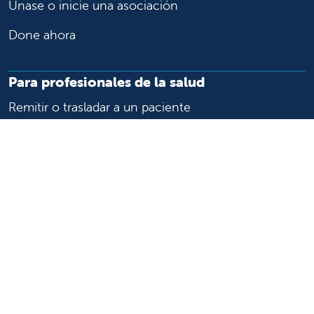
Únase o inicie una asociación
Done ahora
Para profesionales de la salud
Remitir o trasladar a un paciente
Acceder a historias las clínicas
Asistencia y recursos para profesionales de la salud
Educación y capacitación médica
Carreras de investigación clínica y
Comité de Revisión Institucional
Enfermería