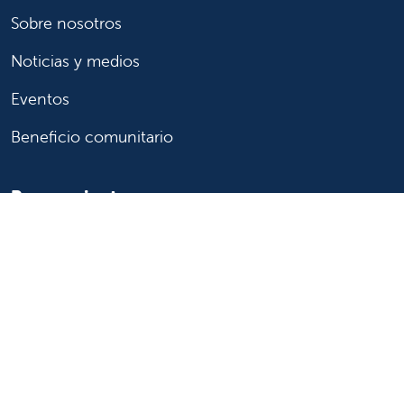
Sobre nosotros
Noticias y medios
Eventos
Beneficio comunitario
Para pacientes
Encuentre un médico
Servicios médicos
Registros médicos
Facturación y seguro
Transparencia de precios