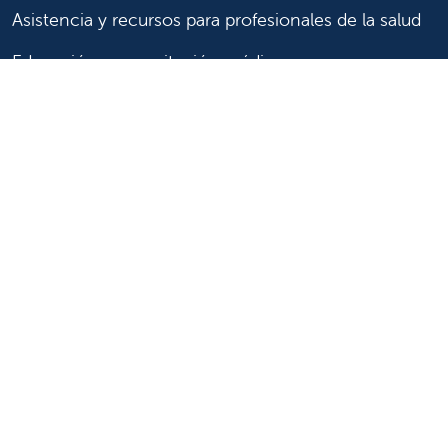
Asistencia y recursos para profesionales de la salud
Educación y capacitación médica
Carreras de investigación clínica y
Comité de Revisión Institucional
Enfermería
Síganos
Síganos en X
Síganos en Facebook
Síganos en Insta
Síganos en Li
Síganos en
en
YouTube
Síganos en X
Síganos en Facebook
Síganos en
YouTube