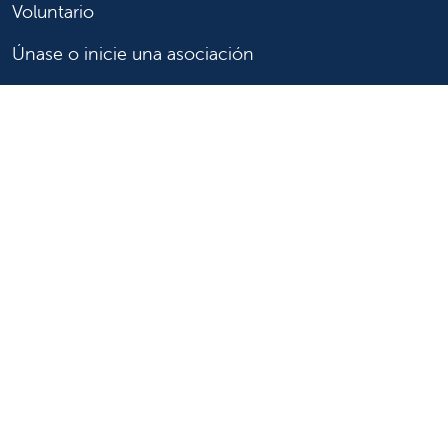
Voluntario
Únase o inicie una asociación
Done ahora
Para profesionales de la salud
Remitir o trasladar a un paciente
Acceder a historias las clínicas
Asistencia y recursos para profesionales de la salud
Educación y capacitación médica
Carreras de investigación clínica y
Comité de Revisión Institucional