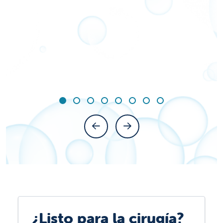
Mostrar diapositiva 1 de 8
Diapositiva 1
Diapositiva 2
Diapositiva 3
Diapositiva 4
Diapositiva 5
Diapositiva 6
Diapositiva 7
Diapositiva 8
Diapositiva anterior
Siguiente diapositiva
¿Listo para la cirugía?