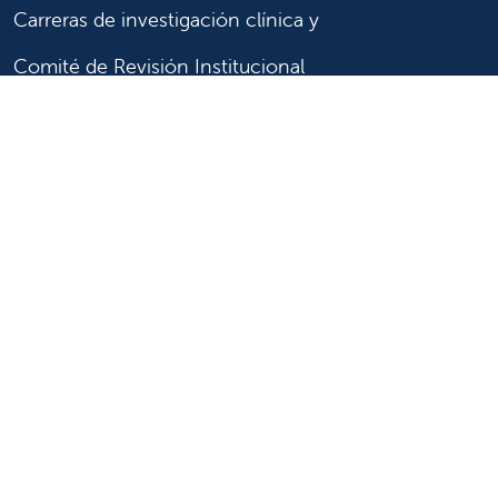
Carreras de investigación clínica y
Comité de Revisión Institucional
Enfermería
Síganos
Síganos en X
Síganos en Facebook
Síganos en Insta
Síganos en Li
Síganos en
en
YouTube
Síganos en X
Síganos en Facebook
Síganos en
YouTube
Síganos en Instagram
Síganos en LinkedIn
Síganos en TikTok