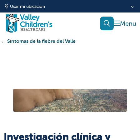
Usar mi ubicación
mostrar
buscar
Síntomas de la fiebre del Valle
Investigación clínica y