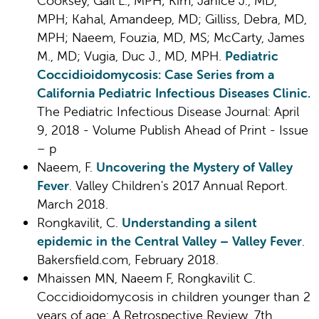
Cooksey, Gail L., MPH; Kim, Janice J., MD,
MPH; Kahal, Amandeep, MD; Gilliss, Debra, MD,
MPH; Naeem, Fouzia, MD, MS; McCarty, James
M., MD; Vugia, Duc J., MD, MPH.
Pediatric
Coccidioidomycosis: Case Series from a
California Pediatric Infectious Diseases Clinic.
The Pediatric Infectious Disease Journal: April
9, 2018 - Volume Publish Ahead of Print - Issue
– p
Naeem, F.
Uncovering the Mystery of Valley
Fever
. Valley Children's 2017 Annual Report.
March 2018.
Rongkavilit, C.
Understanding a silent
epidemic in the Central Valley – Valley Fever
.
Bakersfield.com, February 2018.
Mhaissen MN, Naeem F, Rongkavilit C.
Coccidioidomycosis in children younger than 2
years of age: A Retrospective Review. 7th