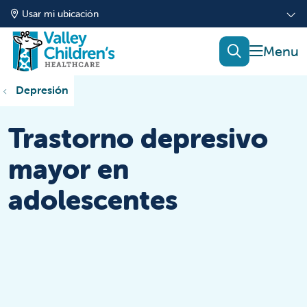
Usar mi ubicación
mostrar
buscar
Depresión
Trastorno depresivo
mayor en
adolescentes