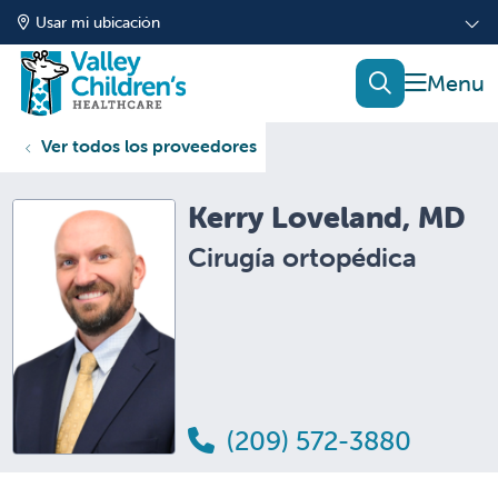
Usar mi ubicación
mostrar
buscar
Ver todos los proveedores
Kerry Loveland, MD
Cirugía ortopédica
(209) 572-3880