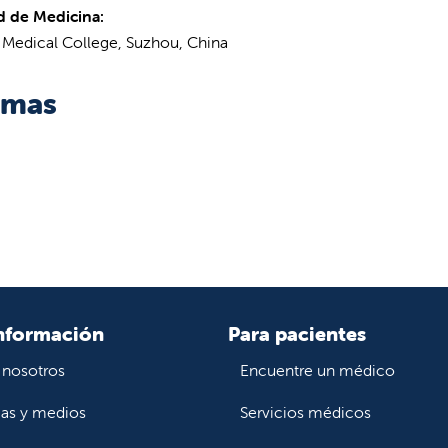
d de Medicina:
Medical College, Suzhou, China
omas
nformación
Para pacientes
 nosotros
Encuentre un médico
ias y medios
Servicios médicos