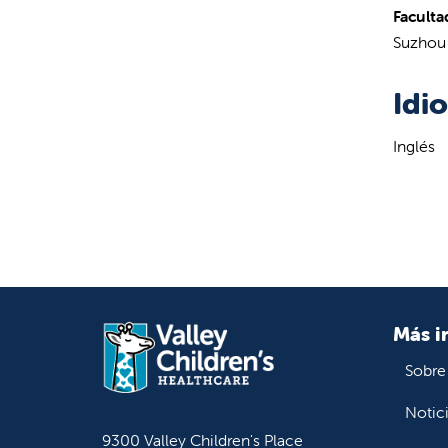
Faculta
Suzhou 
Idi
Inglés
Más i
Sobre
Notic
9300 Valley Children's Place