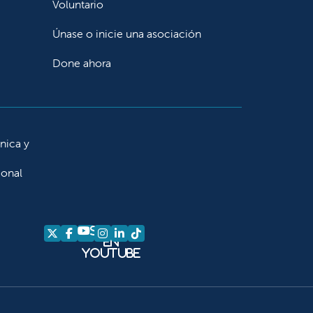
Voluntario
Únase o inicie una asociación
Done ahora
ínica y
ional
Síganos
Síganos en X
Síganos en Facebook
Síganos en Instagram
Síganos en LinkedIn
Síganos en TikTok
en
YouTube