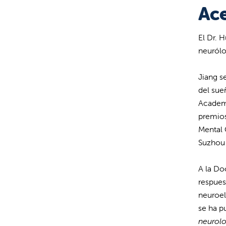
Ace
El Dr. 
neurólo
Jiang s
del sue
Academi
premios
Mental 
Suzhou 
A la Do
respues
neuroel
se ha p
neurolo