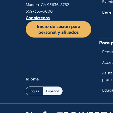
Event
Madera, CA 93636-8762
559-353-3000
Benef
Contáctenos
Inicio de sesión para
personal y afiliados
Para 
Remiti
Accede
Asiste
Idioma
profes
Educa
Inglés
Español