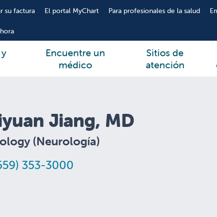
r su factura
El portal MyChart
Para profesionales de la salud
E
hora
 y
Encuentre un
Sitios de
médico
atención
iyuan Jiang, MD
ology (Neurología)
559) 353-3000