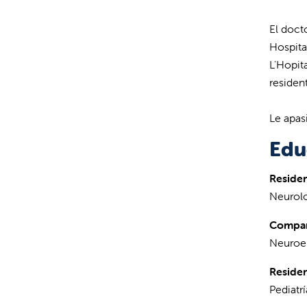
El doct
Hospita
L'Hopit
residen
Le apasi
Edu
Residen
Neurolo
Compañ
Neuroel
Residen
Pediatr