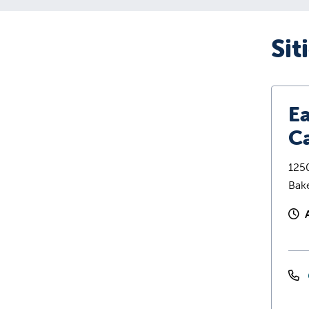
Sit
Ea
C
125
Bake