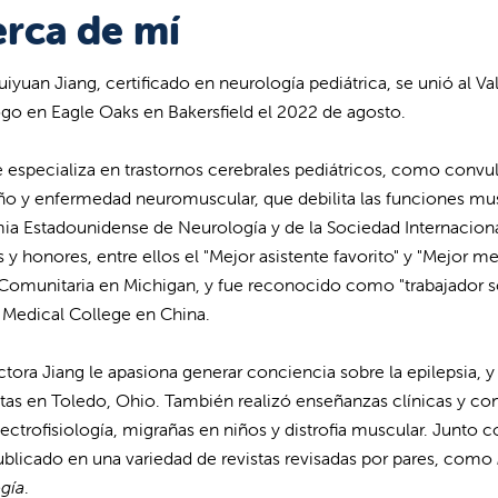
rca de mí
Huiyuan Jiang, certificado en neurología pediátrica, se unió al 
go en Eagle Oaks en Bakersfield el 2022 de agosto.
e especializa en trastornos cerebrales pediátricos, como convuls
ño y enfermedad neuromuscular, que debilita las funciones mu
a Estadounidense de Neurología y de la Sociedad Internacional
 y honores, entre ellos el "Mejor asistente favorito" y "Mejor m
Comunitaria en Michigan, y fue reconocido como "trabajador sob
Medical College en China.
ctora Jiang le apasiona generar conciencia sobre la epilepsia, y
tas en Toledo, Ohio. También realizó enseñanzas clínicas y c
ectrofisiología, migrañas en niños y distrofia muscular. Junto c
ublicado en una variedad de revistas revisadas por pares, como
gía
.