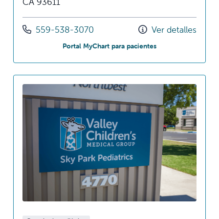
CA 93611
Llámenos al
559-538-3070
Ver detalles
en Magnolia Pediatr
Portal MyChart para pacientes