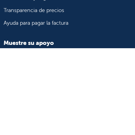
Transparencia de precios
Ayuda para pagar la factura
Muestre su apoyo
Apoye a Valley Children's
Formas de ayudar
Voluntario
Únase o inicie una asociación
Done ahora
Para profesionales de la salud