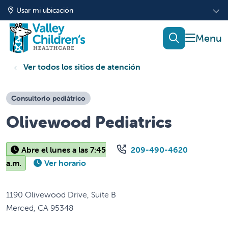
Usar mi ubicación
mostrar
buscar
Ver todos los sitios de atención
Consultorio pediátrico
Olivewood Pediatrics
Abre el lunes a las 7:45
209-490-4620
a.m.
Ver horario
1190 Olivewood Drive, Suite B
Merced
,
CA
95348