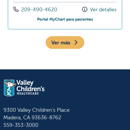
Llámenos al
209-490-4620
Ver detalles
en Olivewood Pedia
Portal MyChart para pacientes
Ver más
9300 Valley Children's Place
Madera, CA 93636-8762
559-353-3000