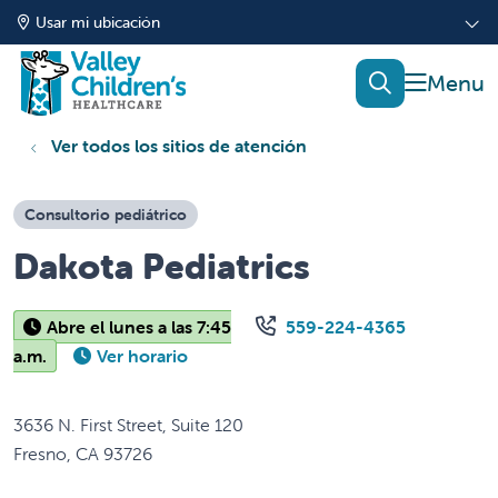
Usar mi ubicación
mostrar
buscar
Ver todos los sitios de atención
Consultorio pediátrico
Dakota Pediatrics
Abre el lunes a las 7:45
559-224-4365
a.m.
Ver horario
3636 N. First Street, Suite 120
Fresno
,
CA
93726