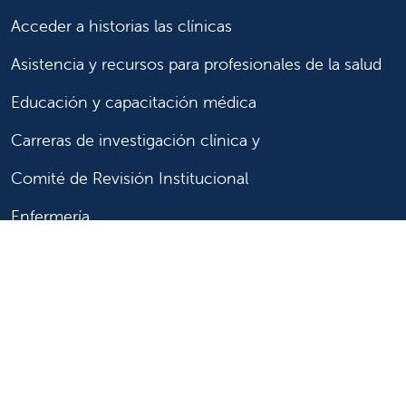
Acceder a historias las clínicas
Asistencia y recursos para profesionales de la salud
Educación y capacitación médica
Carreras de investigación clínica y
Comité de Revisión Institucional
Enfermería
Síganos
Síganos en X
Síganos en Facebook
Síganos en Insta
Síganos en Li
Síganos en
en
YouTube
Síganos en X
Síganos en Facebook