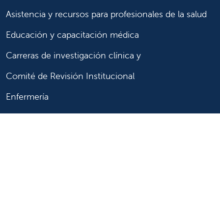
Asistencia y recursos para profesionales de la salud
Educación y capacitación médica
Carreras de investigación clínica y
Comité de Revisión Institucional
Enfermería
Síganos
Síganos en X
Síganos en Facebook
Síganos en Insta
Síganos en Li
Síganos en
en
YouTube
Síganos en X
Síganos en Facebook
Síganos en