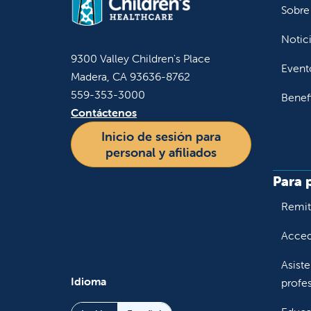
Sobre
Notic
9300 Valley Children's Place
Event
Madera, CA 93636-8762
559-353-3000
Benef
Contáctenos
Inicio de sesión para
personal y afiliados
Para 
Remiti
Accede
Asiste
Idioma
profes