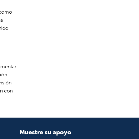
 como
la
nido
fomentar
ión.
nsión
an con
Muestre su apoyo