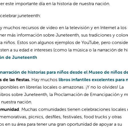
r este importante día en la historia de nuestra nación.
 celebrar juneteenth:
ay muchos recursos de video en la televisión y en Internet a los
ner más información sobre Juneteenth, sus tradiciones y colore
 niños. Estos son algunos ejemplos de YouTube, pero conside
sten a su edad e intereses (como la música o la narración de his
ión de Juneteenth
 narración de historias para niños desde el Museo de niños d
s de las fiestas.
Hay muchos
libros infantiles excelentes para 
isponibles en librerías locales o amazonas. ¡Y no lo olvides! La
libros sobre Juneteenth, la Proclamación de Emancipación y 
 nuestra nación.
comunidad
. Muchas comunidades tienen celebraciones locales 
orativas, pícnics, desfiles, festivales, food trucks y otras
os en su área para tener una gran oportunidad de apoyar a su