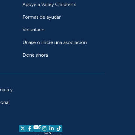
Apoye a Valley Children's
Formas de ayudar
Voluntario
Únase o inicie una asociación
Done ahora
ínica y
ional
Síganos
Síganos en X
Síganos en Facebook
Síganos en Instagram
Síganos en LinkedIn
Síganos en TikTok
en