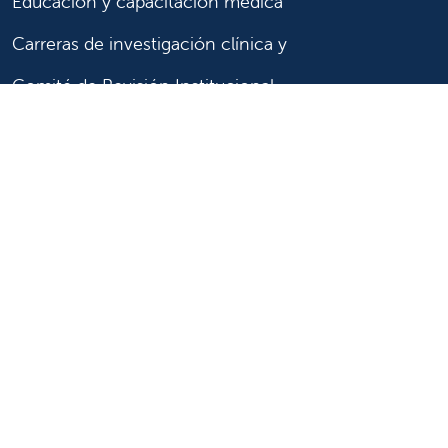
Educación y capacitación médica
Carreras de investigación clínica y
Comité de Revisión Institucional
Enfermería
Síganos
Síganos en X
Síganos en Facebook
Síganos en Insta
Síganos en Li
Síganos en
en
YouTube
Síganos en X
Síganos en Facebook
Síganos en
YouTube
Síganos en Instagram
Síganos en LinkedIn
Síganos en TikTok