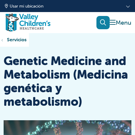
Usar mi ubicación
mostrar
buscar
Servicios
Genetic Medicine and
Metabolism (Medicina
genética y
metabolismo)