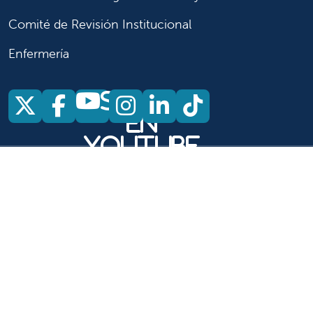
Comité de Revisión Institucional
Enfermería
Síganos
Síganos en X
Síganos en Facebook
Síganos en Insta
Síganos en Li
Síganos en
en
YouTube
Síganos en X
Síganos en Facebook
Síganos en
YouTube
Síganos en Instagram
Síganos en LinkedIn
Síganos en TikTok