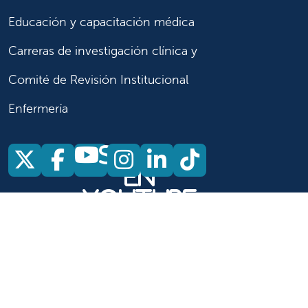
Educación y capacitación médica
Carreras de investigación clínica y
Comité de Revisión Institucional
Enfermería
Síganos
Síganos en X
Síganos en Facebook
Síganos en Insta
Síganos en Li
Síganos en
en
YouTube
Síganos en X
Síganos en Facebook
Síganos en
YouTube