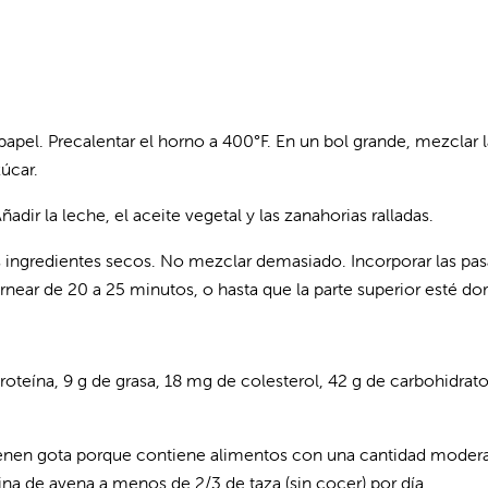
apel. Precalentar el horno a 400°F. En un bol grande, mezclar l
zúcar.
dir la leche, el aceite vegetal y las zanahorias ralladas.
 ingredientes secos. No mezclar demasiado. Incorporar las pasa
rnear de 20 a 25 minutos, o hasta que la parte superior esté do
oteína, 9 g de grasa, 18 mg de colesterol, 42 g de carbohidrato
tienen gota porque contiene alimentos con una cantidad moder
ina de avena a menos de 2/3 de taza (sin cocer) por día.