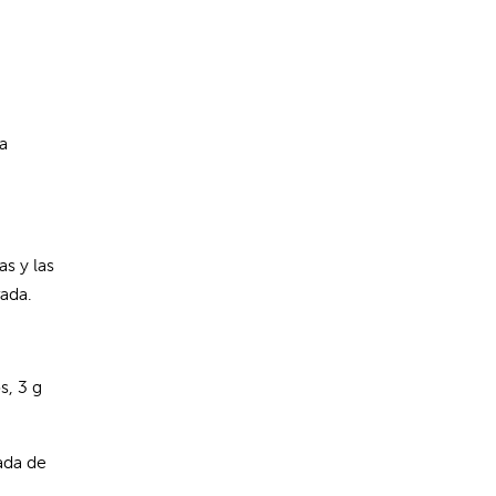
a
s y las
rada.
s, 3 g
ada de