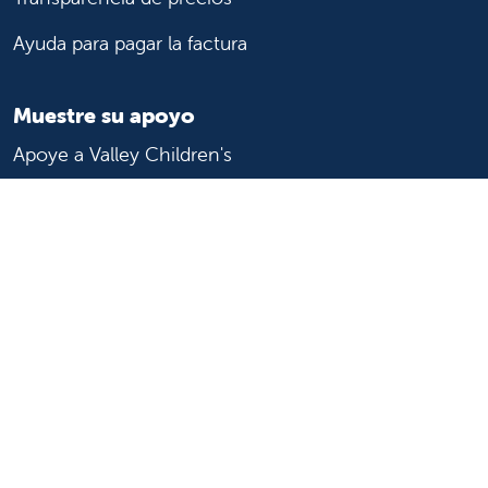
Ayuda para pagar la factura
Muestre su apoyo
Apoye a Valley Children's
Formas de ayudar
Voluntario
Únase o inicie una asociación
Done ahora
Para profesionales de la salud
Remitir o trasladar a un paciente