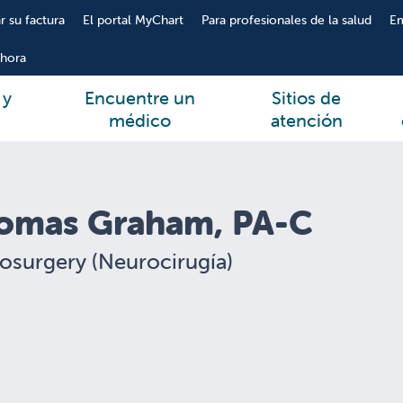
r su factura
El portal MyChart
Para profesionales de la salud
E
hora
 y
Encuentre un
Sitios de
médico
atención
omas Graham, PA-C
osurgery (Neurocirugía)