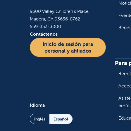
Notic
9300 Valley Children's Place
Event
Madera, CA 93636-8762
559-353-3000
Benef
Contáctenos
Inicio de sesión para
personal y afiliados
Para 
Remiti
Accede
Asiste
Idioma
profes
Educa
Inglés
Español