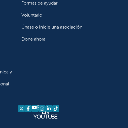
Formas de ayudar
Voluntario
Únase o inicie una asociación
Done ahora
ínica y
ional
Síganos
Síganos en X
Síganos en Facebook
Síganos en Instagram
Síganos en LinkedIn
Síganos en TikTok
en
YouTube