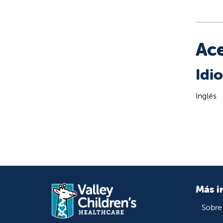
Ace
Idi
Inglés
Más i
Sobre