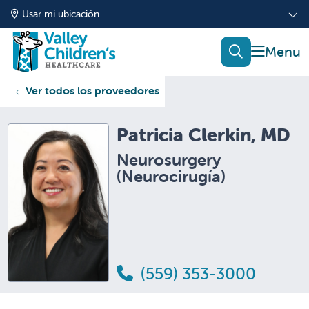
Usar mi ubicación
mostrar
buscar
Ver todos los proveedores
Patricia Clerkin, MD
Neurosurgery
(Neurocirugía)
(559) 353-3000