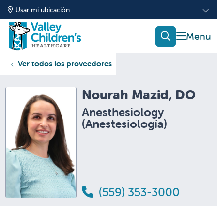
Usar mi ubicación
mostrar
buscar
Ver todos los proveedores
Nourah Mazid, DO
Anesthesiology
(Anestesiología)
(559) 353-3000